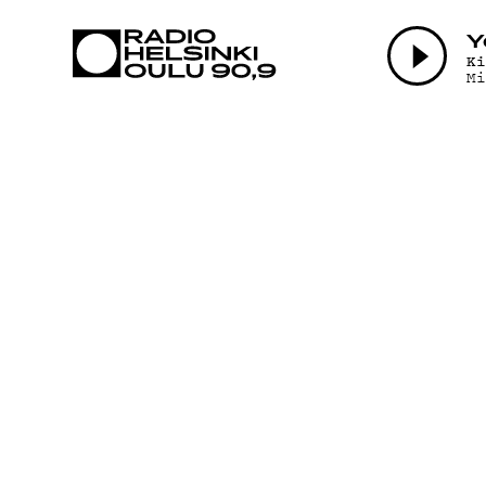
AJANKOHTAI
Y
K
Mi
OHJELMAT
TEKIJÄT
ON-DEMAND
PODCAST
MAINOSTA