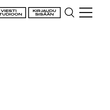
VIESTI
KIRJAUDU
TUDIOON
SISÄÄN