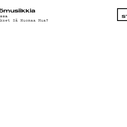
STA
ö­mu­siik­kia
issa
S
kset Sä Huomaa Mua?