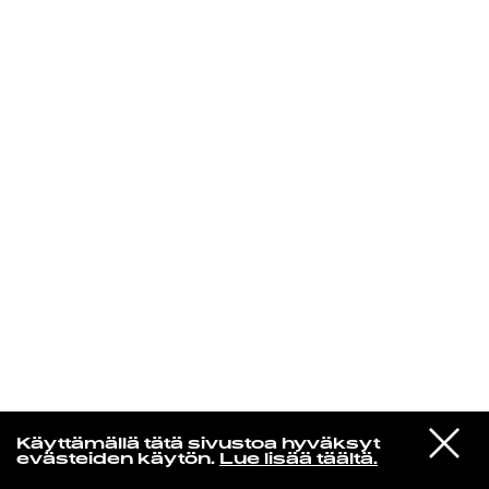
KIRJAUDU SISÄÄN
Edu Kehäkettunen
VIESTI
Glen Hansard
Käyttämällä tätä sivustoa hyväksyt
STUDIOON
Leave a Light
evästeiden käytön.
Lue lisää täältä.