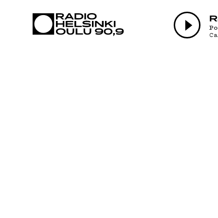
AJANKOHTAI
R
P
C
OHJELMAT
TEKIJÄT
ON-DEMAND
PODCAST
MAINOSTA