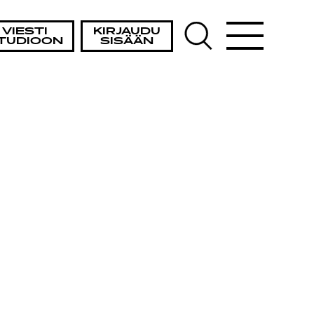
VIESTI
KIRJAUDU
TUDIOON
SISÄÄN