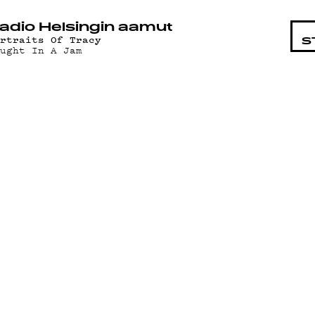
STA
adio Helsingin aamut
ortraits Of Tracy
S
aught In A Jam