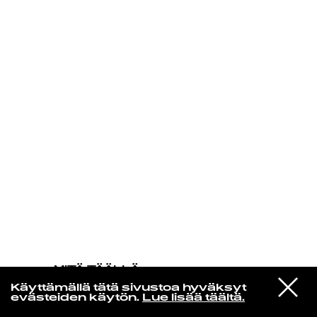
KIRJAUDU SISÄÄN
MITÄ TÄÄLLÄ
TAPAHTUU
VIESTI
Les Sympathics De Porto Novo
Käyttämällä tätä sivustoa hyväksyt
STUDIOON
A Min We Vo Nou We
evästeiden käytön.
Lue lisää täältä.