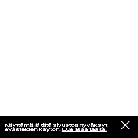
KIRJAUDU SISÄÄN
VIESTI
Laura Friman
Käyttämällä tätä sivustoa hyväksyt
STUDIOON
evästeiden käytön.
Lue lisää täältä.