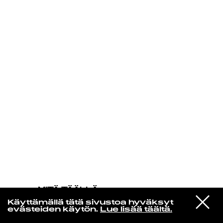
KIRJAUDU SISÄÄN
MITÄ TÄÄLLÄ
TAPAHTUU
VIESTI
Oasis
Käyttämällä tätä sivustoa hyväksyt
STUDIOON
Some Might Say
evästeiden käytön.
Lue lisää täältä.