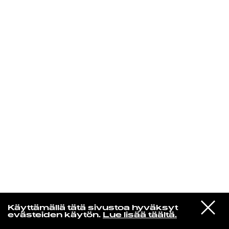
KIRJAUDU SISÄÄN
In un altro mondo
VIESTI
Bebel Gilberto
Käyttämällä tätä sivustoa hyväksyt
STUDIOON
Mais Feliz
evästeiden käytön.
Lue lisää täältä.