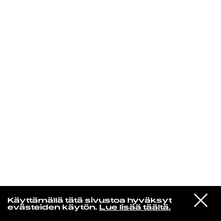
KIRJAUDU SISÄÄN
Espresso martini
VIESTI
Bad Bunny
Käyttämällä tätä sivustoa hyväksyt
STUDIOON
EoO
evästeiden käytön.
Lue lisää täältä.