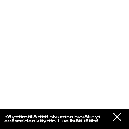
KIRJAUDU SISÄÄN
De Räp Radio Show
VIESTI
Mariya Takeuchi
Käyttämällä tätä sivustoa hyväksyt
STUDIOON
シェットランドに頬をうずめて
evästeiden käytön.
Lue lisää täältä.