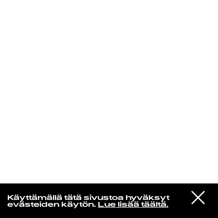
KIRJAUDU SISÄÄN
Espresso martini
VIESTI
Bicep
Käyttämällä tätä sivustoa hyväksyt
STUDIOON
Glue
evästeiden käytön.
Lue lisää täältä.