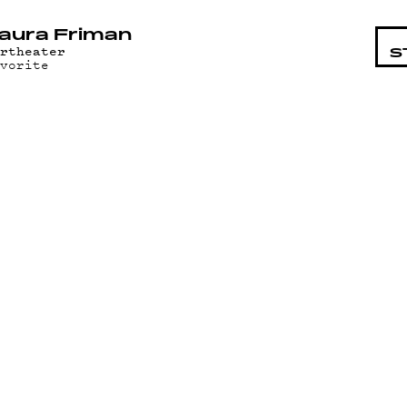
STA
aura Friman
artheater
S
avorite