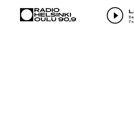
AJANKOHTAI
L
E
F
OHJELMAT
TEKIJÄT
ON-DEMAND
PODCAST
MAINOSTA