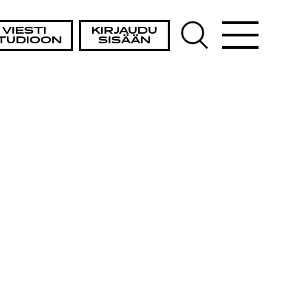
VIESTI
KIRJAUDU
TUDIOON
SISÄÄN