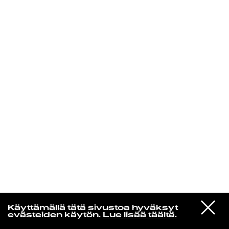
KIRJAUDU SISÄÄN
Laura Friman
VIESTI
kukkatalo
Käyttämällä tätä sivustoa hyväksyt
STUDIOON
04 Mut unohdettiin
evästeiden käytön.
Lue lisää täältä.