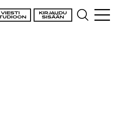
VIESTI
KIRJAUDU
TUDIOON
SISÄÄN