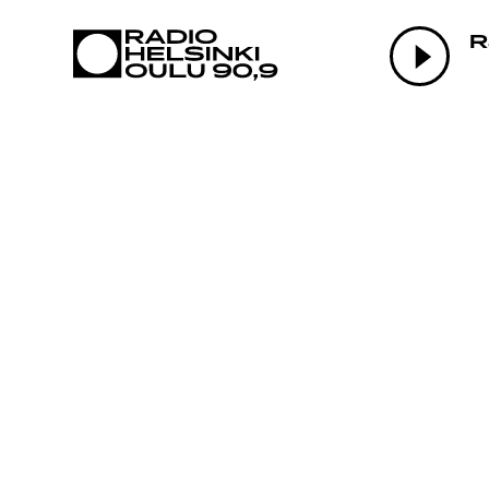
AJANKOHTAI
R
OHJELMAT
TEKIJÄT
ON-DEMAND
PODCAST
MAINOSTA