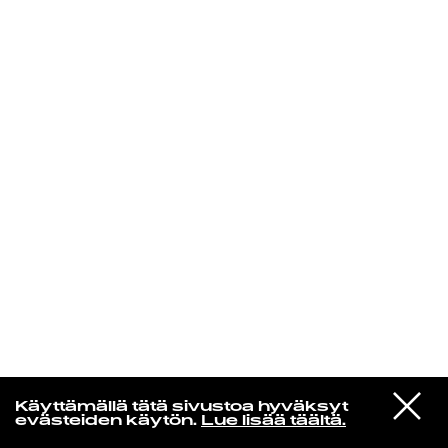
KIRJAUDU SISÄÄN
VIESTI
Radio Helsingin aamut
Käyttämällä tätä sivustoa hyväksyt
STUDIOON
evästeiden käytön.
Lue lisää täältä.