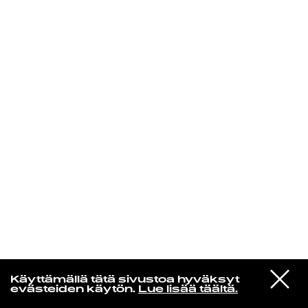
KIRJAUDU SISÄÄN
Yö­mu­siik­kia
VIESTI
Avaruuslintu
Käyttämällä tätä sivustoa hyväksyt
STUDIOON
Etelään (Remastered 2016)
evästeiden käytön.
Lue lisää täältä.