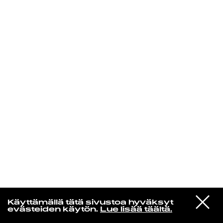
KIRJAUDU SISÄÄN
VIESTI
Norpan maailma
Käyttämällä tätä sivustoa hyväksyt
STUDIOON
evästeiden käytön.
Lue lisää täältä.