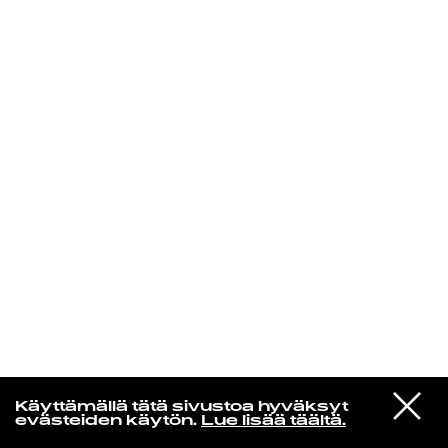
KIRJAUDU SISÄÄN
Henri Pulkkinen
VIESTI
Jon Hopkins
Käyttämällä tätä sivustoa hyväksyt
STUDIOON
Luminous Beings
evästeiden käytön.
Lue lisää täältä.