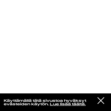
KIRJAUDU SISÄÄN
Yö­mu­siik­kia
VIESTI
Ernos
Käyttämällä tätä sivustoa hyväksyt
STUDIOON
Discofiilis
evästeiden käytön.
Lue lisää täältä.