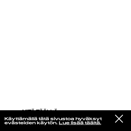
KIRJAUDU SISÄÄN
MITÄ TÄÄLLÄ
TAPAHTUU
VIESTI
Iceage
Käyttämällä tätä sivustoa hyväksyt
STUDIOON
No Fear
evästeiden käytön.
Lue lisää täältä.