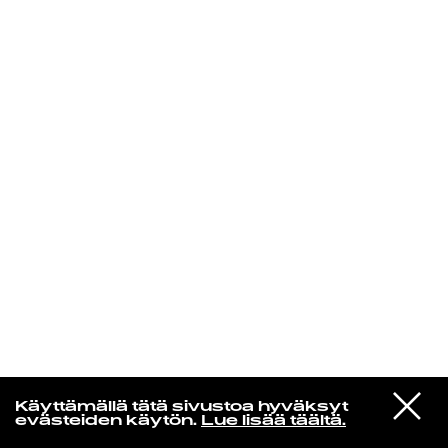
KIRJAUDU SISÄÄN
Yö­mu­siik­kia
VIESTI
J. J. Barnes
Käyttämällä tätä sivustoa hyväksyt
STUDIOON
Everytime I See You I Go Wild
evästeiden käytön.
Lue lisää täältä.