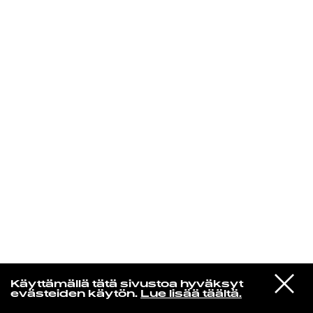
KIRJAUDU SISÄÄN
VIESTI
Jotain lainattua
Käyttämällä tätä sivustoa hyväksyt
STUDIOON
evästeiden käytön.
Lue lisää täältä.