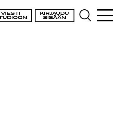
VIESTI
KIRJAUDU
TUDIOON
SISÄÄN