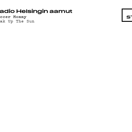
STA
adio Helsingin aamut
occer Mommy
S
oak Up The Sun