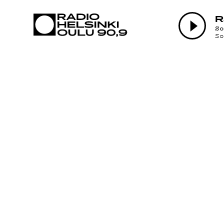
AJANKOHTAI
R
S
S
OHJELMAT
TEKIJÄT
ON-DEMAND
PODCAST
MAINOSTA