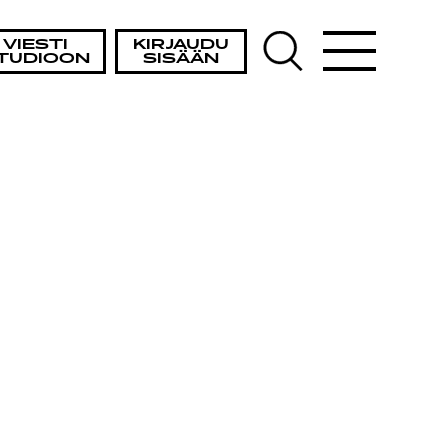
VIESTI
KIRJAUDU
TUDIOON
SISÄÄN