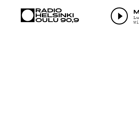
AJANKOHTAI
M
L
W
OHJELMAT
TEKIJÄT
ON-DEMAND
PODCAST
MAINOSTA