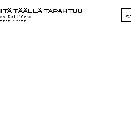
STA
ITÄ TÄÄLLÄ TAPAHTUU
uca Dell'Orso
S
inter Scent