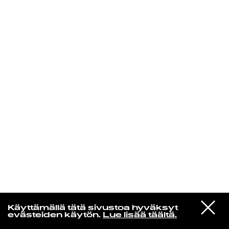
KIRJAUDU SISÄÄN
Aikakone
VIESTI
Mariya Takeuchi
Käyttämällä tätä sivustoa hyväksyt
STUDIOON
シェットランドに頬をうずめて
evästeiden käytön.
Lue lisää täältä.