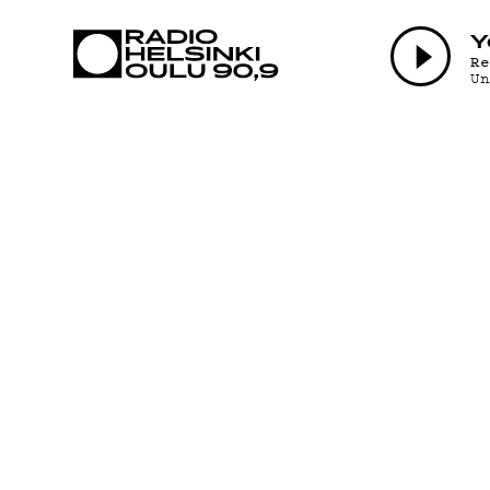
AJANKOHTAI
Y
R
U
OHJELMAT
TEKIJÄT
ON-DEMAND
PODCAST
MAINOSTA