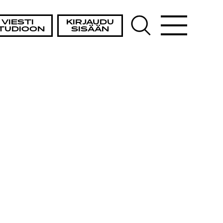
VIESTI
KIRJAUDU
TUDIOON
SISÄÄN