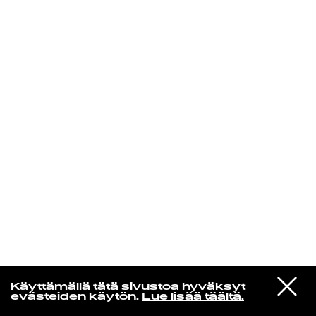
KIRJAUDU SISÄÄN
Radio Helsingin aamut
VIESTI
Twisted Teens
Käyttämällä tätä sivustoa hyväksyt
STUDIOON
Hand Me A Cigarette
evästeiden käytön.
Lue lisää täältä.