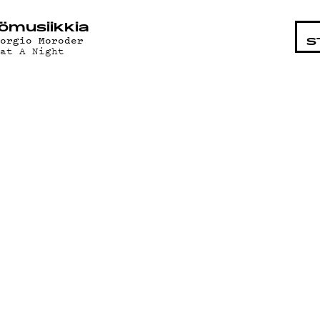
STA
ö­mu­siik­kia
iorgio Moroder
S
hat A Night