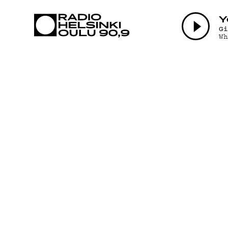
AJANKOHTAI
Y
G
W
OHJELMAT
TEKIJÄT
ON-DEMAND
PODCAST
MAINOSTA