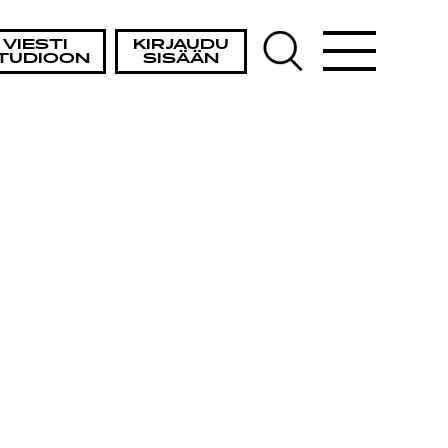
VIESTI
KIRJAUDU
TUDIOON
SISÄÄN