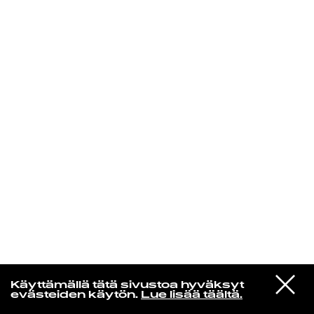
KIRJAUDU SISÄÄN
De Räp Radio Show
VIESTI
Mariya Takeuchi
Käyttämällä tätä sivustoa hyväksyt
STUDIOON
シェットランドに頬をうずめて
evästeiden käytön.
Lue lisää täältä.