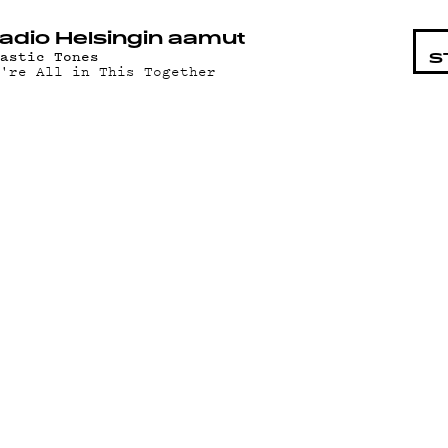
STA
adio Helsingin aamut
lastic Tones
S
e're All in This Together