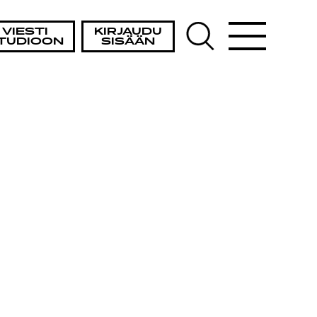
VIESTI
KIRJAUDU
TUDIOON
SISÄÄN