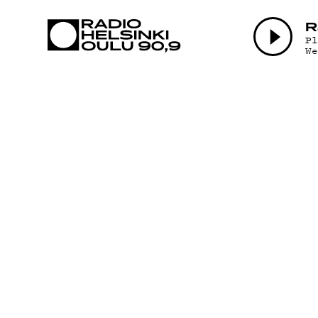
AJANKOHTAI
R
P
W
OHJELMAT
TEKIJÄT
ON-DEMAND
PODCAST
MAINOSTA