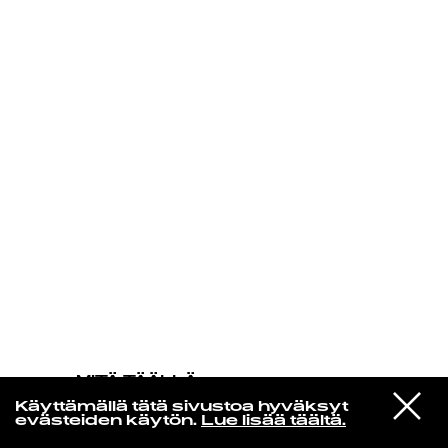
KIRJAUDU SISÄÄN
MITÄ TÄÄLLÄ
TAPAHTUU
VIESTI
The War On Drugs
Käyttämällä tätä sivustoa hyväksyt
STUDIOON
Strangest Thing
evästeiden käytön.
Lue lisää täältä.