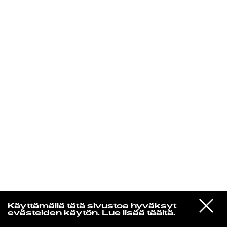
KIRJAUDU SISÄÄN
VIESTI
Rakkaudesta
Käyttämällä tätä sivustoa hyväksyt
STUDIOON
evästeiden käytön.
Lue lisää täältä.