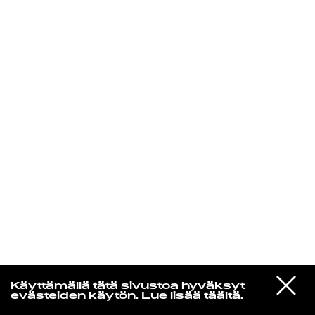
KIRJAUDU SISÄÄN
Yö­mu­siik­kia
VIESTI
Cumgirl8
Käyttämällä tätä sivustoa hyväksyt
STUDIOON
Simulation
evästeiden käytön.
Lue lisää täältä.