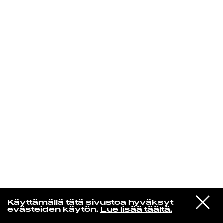
KIRJAUDU SISÄÄN
Yö­mu­siik­kia
VIESTI
Róisín Murphy
Käyttämällä tätä sivustoa hyväksyt
STUDIOON
Narcissus (Extended Mix)
evästeiden käytön.
Lue lisää täältä.