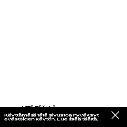
KIRJAUDU SISÄÄN
MITÄ TÄÄLLÄ
TAPAHTUU
VIESTI
Ada Aik
Käyttämällä tätä sivustoa hyväksyt
STUDIOON
Nights
evästeiden käytön.
Lue lisää täältä.