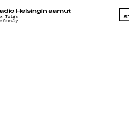
STA
adio Helsingin aamut
ka Twigs
S
erfectly