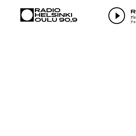
AJANKOHTAI
R
F
P
OHJELMAT
TEKIJÄT
ON-DEMAND
PODCAST
MAINOSTA