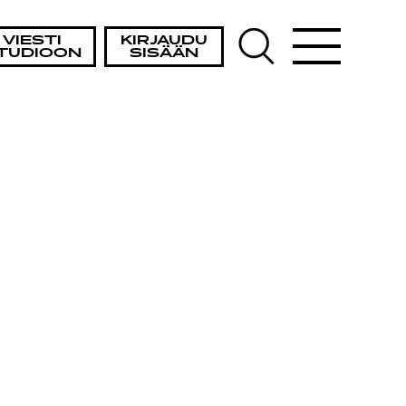
VIESTI
KIRJAUDU
TUDIOON
SISÄÄN