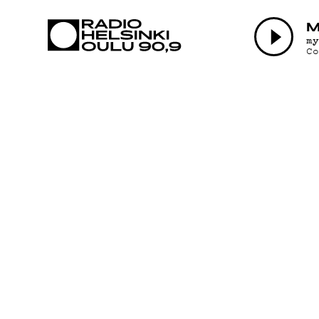
AJANKOHTAI
M
m
C
OHJELMAT
TEKIJÄT
ON-DEMAND
PODCAST
MAINOSTA