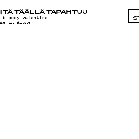
STA
ITÄ TÄÄLLÄ TAPAHTUU
y bloody valentine
S
ome In Alone