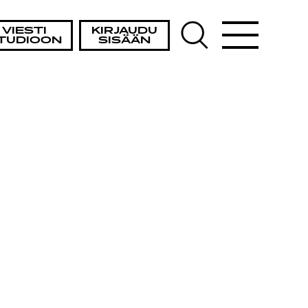
VIESTI
KIRJAUDU
TUDIOON
SISÄÄN