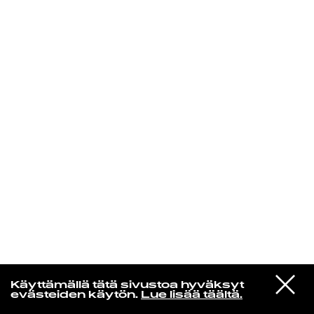
KIRJAUDU SISÄÄN
Yö­mu­siik­kia
VIESTI
Kissa
Käyttämällä tätä sivustoa hyväksyt
STUDIOON
Mikset Sä Huomaa Mua?
evästeiden käytön.
Lue lisää täältä.