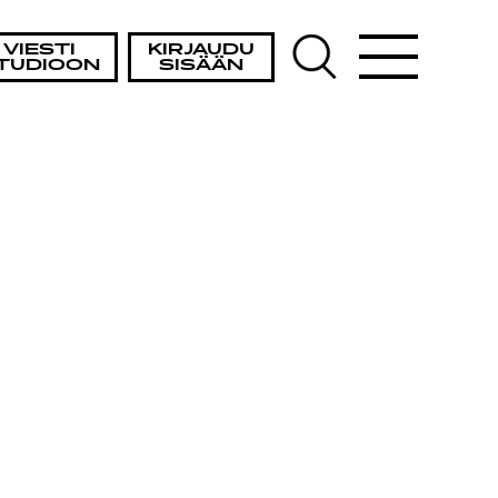
VIESTI
KIRJAUDU
TUDIOON
SISÄÄN