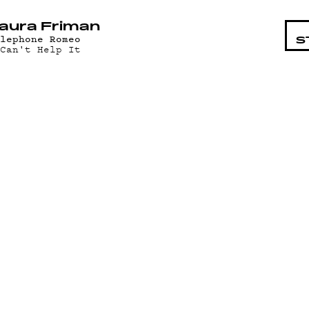
STA
aura Friman
elephone Romeo
S
 Can't Help It