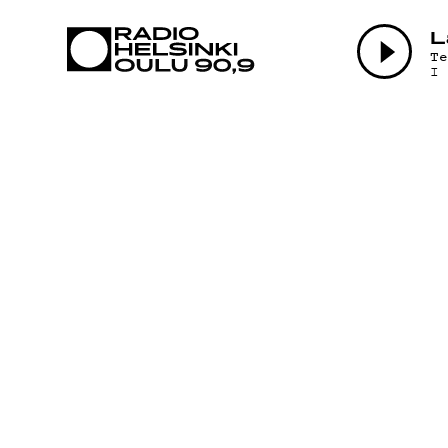
AJANKOHTAI
L
T
I
OHJELMAT
TEKIJÄT
ON-DEMAND
PODCAST
MAINOSTA