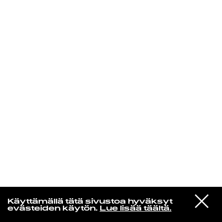
KIRJAUDU SISÄÄN
VIESTI
Jotain lainattua
Käyttämällä tätä sivustoa hyväksyt
STUDIOON
evästeiden käytön.
Lue lisää täältä.