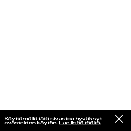
KIRJAUDU SISÄÄN
Laura Friman
VIESTI
Dj Kridlokk
Käyttämällä tätä sivustoa hyväksyt
STUDIOON
Hai
evästeiden käytön.
Lue lisää täältä.