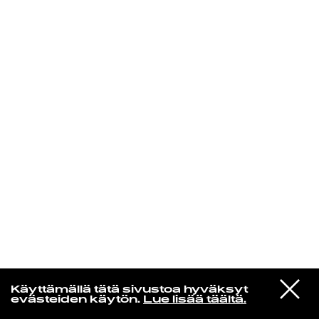
KIRJAUDU SISÄÄN
Espresso martini
VIESTI
Bon Iver
Käyttämällä tätä sivustoa hyväksyt
STUDIOON
From
evästeiden käytön.
Lue lisää täältä.