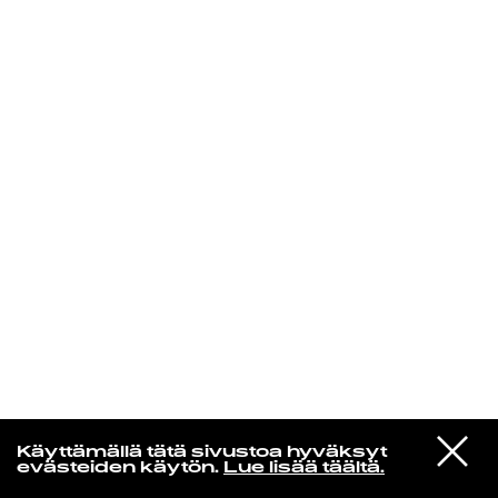
KIRJAUDU SISÄÄN
Aikakone
VIESTI
Mariya Takeuchi
Käyttämällä tätä sivustoa hyväksyt
STUDIOON
シェットランドに頬をうずめて
evästeiden käytön.
Lue lisää täältä.