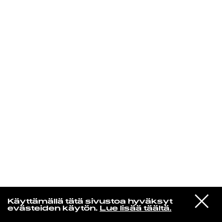
KIRJAUDU SISÄÄN
Henri Pulkkinen
VIESTI
Lootpack
Käyttämällä tätä sivustoa hyväksyt
STUDIOON
Crate Diggin'
evästeiden käytön.
Lue lisää täältä.