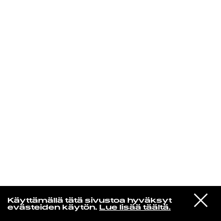
KIRJAUDU SISÄÄN
Radio Helsingin aamut
VIESTI
Swapmeet
Käyttämällä tätä sivustoa hyväksyt
STUDIOON
Mount Zero
evästeiden käytön.
Lue lisää täältä.