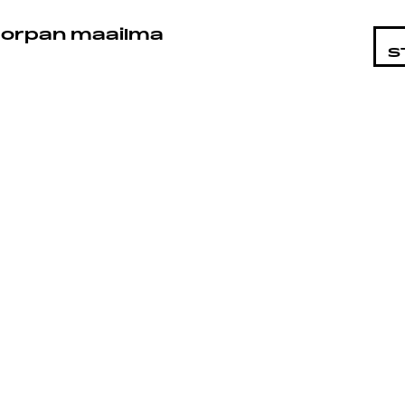
STA
orpan maailma
S