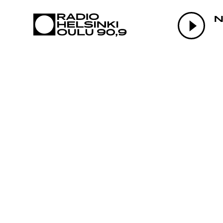
AJANKOHTAI
N
OHJELMAT
TEKIJÄT
ON-DEMAND
PODCAST
MAINOSTA