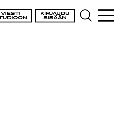
VIESTI
KIRJAUDU
TUDIOON
SISÄÄN