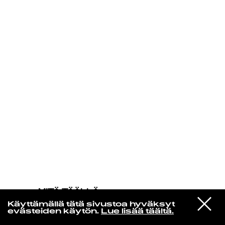
KIRJAUDU SISÄÄN
MITÄ TÄÄLLÄ
TAPAHTUU
VIESTI
Ruusut
Käyttämällä tätä sivustoa hyväksyt
STUDIOON
Verenkiertoon
evästeiden käytön.
Lue lisää täältä.