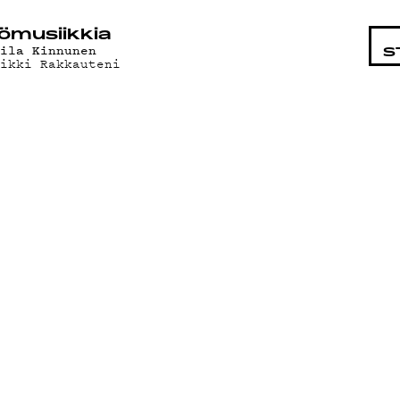
STA
ö­mu­siik­kia
aila Kinnunen
S
aikki Rakkauteni