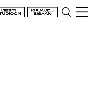
VIESTI
KIRJAUDU
TUDIOON
SISÄÄN