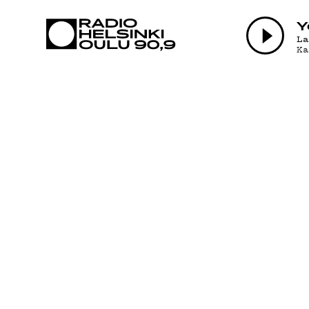
AJANKOHTAI
Y
L
K
OHJELMAT
TEKIJÄT
ON-DEMAND
PODCAST
MAINOSTA