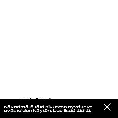
KIRJAUDU SISÄÄN
MITÄ TÄÄLLÄ
TAPAHTUU
VIESTI
Patti & The Emblems
Käyttämällä tätä sivustoa hyväksyt
STUDIOON
I'm Gonna Love You A Long Time
evästeiden käytön.
Lue lisää täältä.