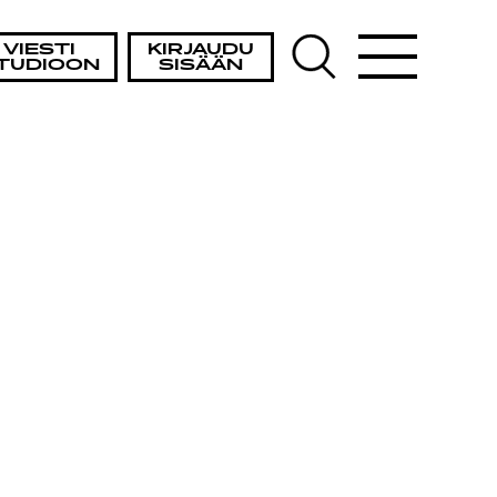
VIESTI
KIRJAUDU
TUDIOON
SISÄÄN