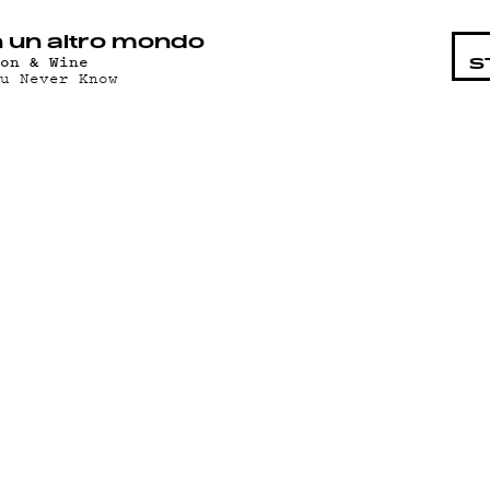
STA
n un altro mondo
ron & Wine
S
ou Never Know