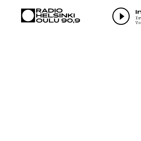
AJANKOHTAI
I
I
Y
OHJELMAT
TEKIJÄT
ON-DEMAND
PODCAST
MAINOSTA