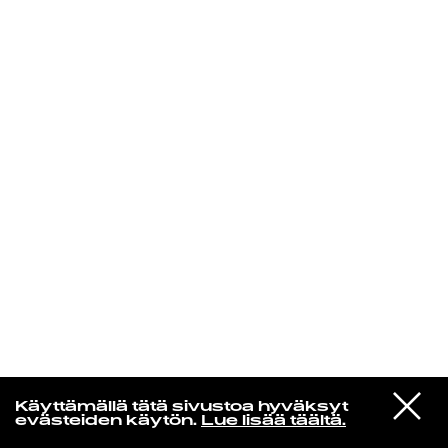
KIRJAUDU SISÄÄN
VIESTI
Norpan maailma
Käyttämällä tätä sivustoa hyväksyt
STUDIOON
evästeiden käytön.
Lue lisää täältä.